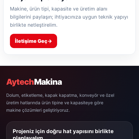
Makine, ürün tipi, kapasite ve üretim alanı
bilgilerini paylaşın; ihtiyacınıza uygun teknik yapıyı
birlikte netleştirelim.
İletişime Geç
→
Aytech
Makina
Dolum, etiketleme, kapak kapatma, konveyör ve özel
üretim hatlarında ürün tipine ve kapasiteye göre
makine çözümleri geliştiriyoruz.
Projeniz için doğru hat yapısını birlikte
planlayalım.