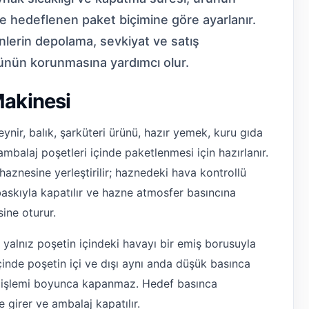
e hedeflenen paket biçimine göre ayarlanır.
lerin depolama, sevkiyat ve satış
ünün korunmasına yardımcı olur.
akinesi
peynir, balık, şarküteri ürünü, hazır yemek, kuru gıda
ambalaj poşetleri içinde paketlenmesi için hazırlanır.
haznesine yerleştirilir; haznedeki hava kontrollü
 baskıyla kapatılır ve hazne atmosfer basıncına
ine oturur.
alnız poşetin içindeki havayı bir emiş borusuyla
çinde poşetin içi ve dışı aynı anda düşük basınca
um işlemi boyunca kapanmaz. Hedef basınca
 girer ve ambalaj kapatılır.