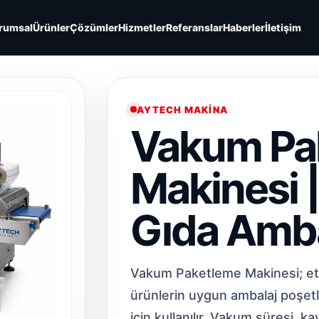
rumsal
Ürünler
Çözümler
Hizmetler
Referanslar
Haberler
İletişim
AYTECH MAKINA
Vakum Pa
Makinesi |
Gıda Amba
Vakum Paketleme Makinesi; et, 
ürünlerin uygun ambalaj poşetle
için kullanılır. Vakum süresi, 