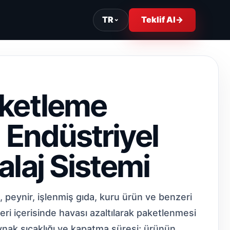
TR
⌄
Teklif Al
→
ketleme
 Endüstriyel
laj Sistemi
peynir, işlenmiş gıda, kuru ürün ve benzeri
ri içerisinde havası azaltılarak paketlenmesi
kaynak sıcaklığı ve kapatma süresi; ürünün