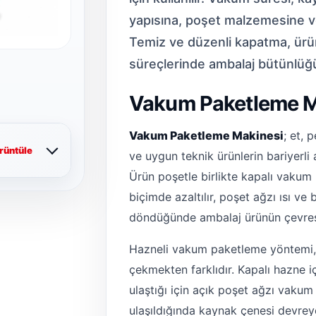
yapısına, poşet malzemesine v
Temiz ve düzenli kapatma, ürün
süreçlerinde ambalaj bütünlüğ
Vakum Paketleme M
Vakum Paketleme Makinesi
; et, 
rüntüle
ve uygun teknik ürünlerin bariyerli 
Ürün poşetle birlikte kapalı vakum 
biçimde azaltılır, poşet ağzı ısı ve
döndüğünde ambalaj ürünün çevres
Hazneli vakum paketleme yöntemi, y
çekmekten farklıdır. Kapalı hazne i
ulaştığı için açık poşet ağzı vak
ulaşıldığında kaynak çenesi devreye