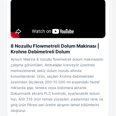
8 Nozullu Flowmetreli Dolum Makinası |
Krohne Debimetreli Dolum
Aytech Makina 8 nozullu flowmetreli dolum makinasının
çalışma görüntüleri. Ambalajlar konveyör üzerinde
merkezlenerek sekiz dolum nozulu altında
konumlandırılır. Ürün, seçilen Krohne debimetreler
üzerinden ölçülerek 200–10.000 ml arasındaki hedef
miktarda şişe, teneke veya bidonlara aktarılır.
Dokunmatik ekranlı PLC kontrolü, ayarlanabilir dolum
hızı, AISI 316 ürün temas yüzeyleri, paslanmaz tank ve
giriş ürün filtresi seri üretim akışının temel bölümlerini
oluşturur.