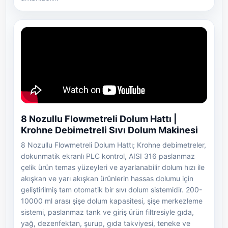
8 Nozullu Flowmetreli Dolum Hattı |
Krohne Debimetreli Sıvı Dolum Makinesi
8 Nozullu Flowmetreli Dolum Hattı; Krohne debimetreler,
dokunmatik ekranlı PLC kontrol, AISI 316 paslanmaz
çelik ürün temas yüzeyleri ve ayarlanabilir dolum hızı ile
akışkan ve yarı akışkan ürünlerin hassas dolumu için
geliştirilmiş tam otomatik bir sıvı dolum sistemidir. 200-
10000 ml arası şişe dolum kapasitesi, şişe merkezleme
sistemi, paslanmaz tank ve giriş ürün filtresiyle gıda,
yağ, dezenfektan, şurup, gıda takviyesi, teneke ve