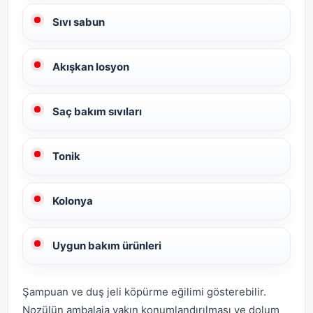
Sıvı sabun
Akışkan losyon
Saç bakım sıvıları
Tonik
Kolonya
Uygun bakım ürünleri
Şampuan ve duş jeli köpürme eğilimi gösterebilir.
Nozülün ambalaja yakın konumlandırılması ve dolum