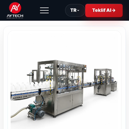
TR
⌄
Teklif Al
→