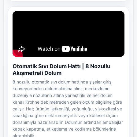
Otomatik Sıvı Dolum Hattı | 8 Nozullu
Akışmetreli Dolum
8 nozullu otomatik sıvı dolum hattında şişeler giriş
konveyöründen dolum alanına alınır, merkezleme
düzeniyle nozulların altına yerleştirilir ve her dolum
kanalı Krohne debimetreden gelen ölçüm bilgisine göre
çalışır. Hat; ürünün iletkenliği, yoğunluğu, viskozitesi ve
sıcaklığına göre elektromanyetik veya kütlesel ölçüm
donanımıyla hazırlanabilir. Dolumun ardından ambalajlar
kapak kapatma, etiketleme ve kodlama bölümlerine
aktarılabilir.