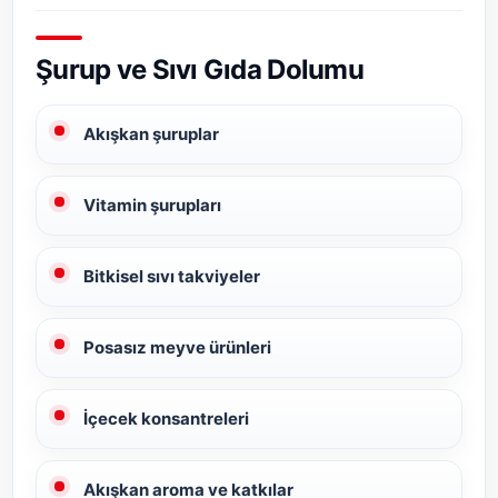
Şurup ve Sıvı Gıda Dolumu
Akışkan şuruplar
Vitamin şurupları
Bitkisel sıvı takviyeler
Posasız meyve ürünleri
İçecek konsantreleri
Akışkan aroma ve katkılar