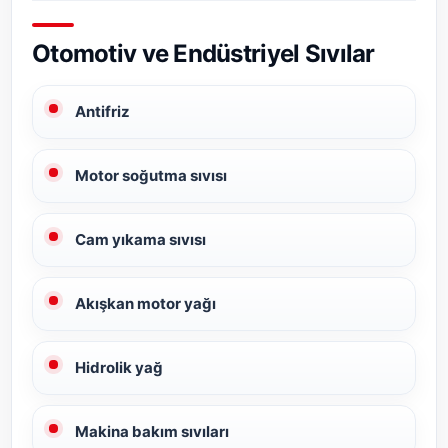
Otomotiv ve Endüstriyel Sıvılar
Antifriz
Motor soğutma sıvısı
Cam yıkama sıvısı
Akışkan motor yağı
Hidrolik yağ
Makina bakım sıvıları