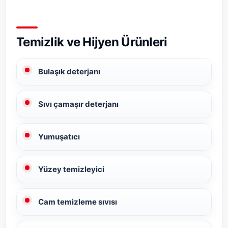
Temizlik ve Hijyen Ürünleri
Bulaşık deterjanı
Sıvı çamaşır deterjanı
Yumuşatıcı
Yüzey temizleyici
Cam temizleme sıvısı