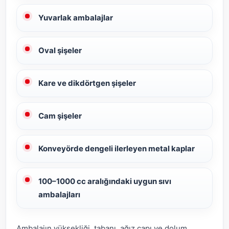
Yuvarlak ambalajlar
Oval şişeler
Kare ve dikdörtgen şişeler
Cam şişeler
Konveyörde dengeli ilerleyen metal kaplar
100–1000 cc aralığındaki uygun sıvı
ambalajları
Ambalajın yüksekliği, tabanı, ağız çapı ve dolum