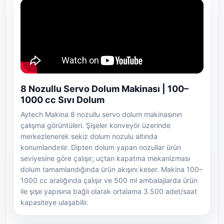
8 Nozullu Servo Dolum Makinası | 100–
1000 cc Sıvı Dolum
Aytech Makina 8 nozullu servo dolum makinasının
çalışma görüntüleri. Şişeler konveyör üzerinde
merkezlenerek sekiz dolum nozulu altında
konumlandırılır. Dipten dolum yapan nozullar ürün
seviyesine göre çalışır; uçtan kapatma mekanizması
dolum tamamlandığında ürün akışını keser. Makina 100–
1000 cc aralığında çalışır ve 500 ml ambalajlarda ürün
ile şişe yapısına bağlı olarak ortalama 3.500 adet/saat
kapasiteye ulaşabilir.