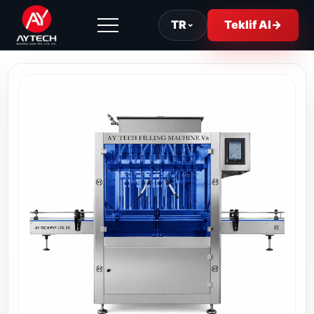
TR
⌄
Teklif Al
→