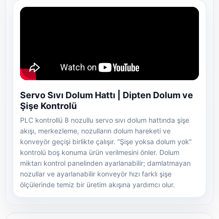
Servo Sıvı Dolum Hattı | Dipten Dolum ve
Şişe Kontrolü
PLC kontrollü 8 nozullu servo sıvı dolum hattında şişe
akışı, merkezleme, nozulların dolum hareketi ve
konveyör geçişi birlikte çalışır. “Şişe yoksa dolum yok”
kontrolü boş konuma ürün verilmesini önler. Dolum
miktarı kontrol panelinden ayarlanabilir; damlatmayan
nozullar ve ayarlanabilir konveyör hızı farklı şişe
ölçülerinde temiz bir üretim akışına yardımcı olur.